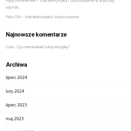
Płyty chodnikowe – charakterystyka i zastosowanie w aranżacji
ogrodu
Pale CFA – charakterystyka i zastosowanie
Najnowsze komentarze
Cobi
-
Czy niemowlaki lubią muzykę?
Archiwa
lipiec 2024
luty 2024
lipiec 2023
maj 2023